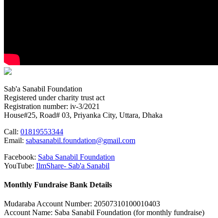
Sab'a Sanabil Foundation
Registered under charity trust act
Registration number: iv-3/2021
House#25, Road# 03, Priyanka City, Uttara, Dhaka
Call:
01819553344
Email:
sabasanabil.foundation@gmail.com
Facebook:
Saba Sanabil Foundation
YouTube:
IlmShare- Sab'a Sanabil
Monthly Fundraise Bank Details
Mudaraba Account Number: 20507310100010403
Account Name: Saba Sanabil Foundation (for monthly fundraise)