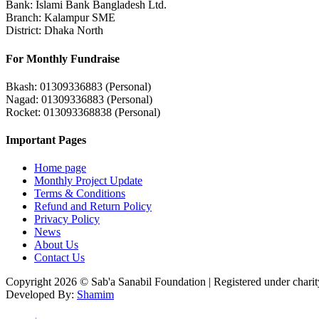
Bank: Islami Bank Bangladesh Ltd.
Branch: Kalampur SME
District: Dhaka North
For Monthly Fundraise
Bkash: 01309336883 (Personal)
Nagad: 01309336883 (Personal)
Rocket: 013093368838 (Personal)
Important Pages
Home page
Monthly Project Update
Terms & Conditions
Refund and Return Policy
Privacy Policy
News
About Us
Contact Us
Copyright 2026 © Sab'a Sanabil Foundation | Registered under charity
Developed By:
Shamim