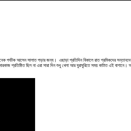
েক পর্যটক‌ আসেন সালাত পড়ার জন্য। ‌ এছাড়া প্রতিদিন বিকালে রাত শ্রমিকদের সন্তানদেরক
 মারকাজ প্রতিষ্ঠিত ছিল না এরা সারা দিন শুধু খেলা আর ঘুরাঘুরিতে সময় কাটাত এই বাগানে