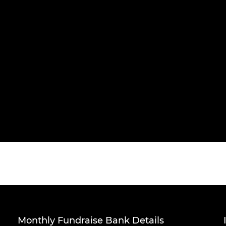
Monthly Fundraise Bank Details