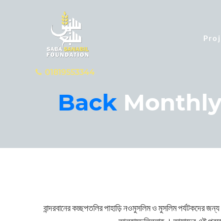
Proj
01819553344
Back
Monthly
বান্দরবানের কচ্ছপতলির পাহাড়ি নওমুসলিম ও মুসলিম পর্যটকদের জন্য