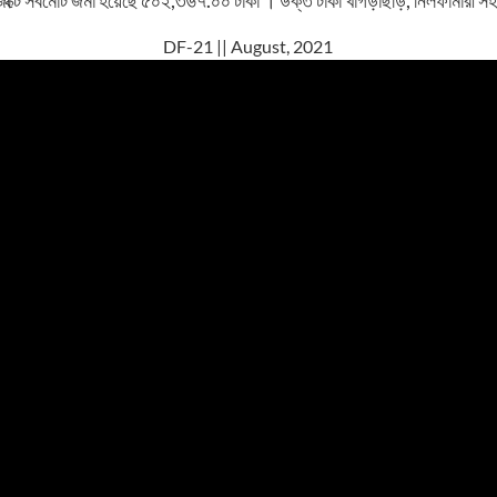
্টে সর্বমোট জমা হয়েছে ৫০২,৩৬৭.০০ টাকা । উক্ত টাকা খাগড়াছড়ি, নিলফামারী স
DF-21 || August, 2021